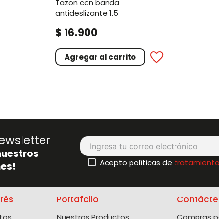
tazon con banda
antideslizante 1.5
.
$
16
900
Agregar al carrito
ewsletter
nuestros
Acepto políticas de
tratamiento
es!
erés
Portafolio
Contácte
tos
Nuestros Productos
Compras po