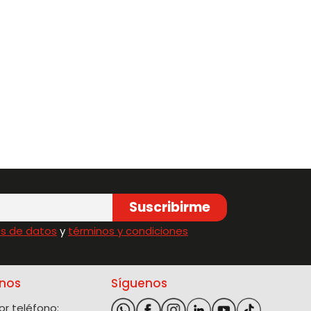
Suscribirme
s de datos
y
términos y condiciones
nos
Síguenos
r teléfono: