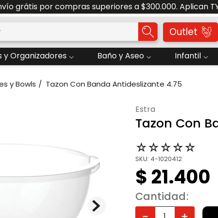
nvío grátis por compras superiores a $300.000. Aplican T
o?
Outlet
 y Organizadores
Baño y Aseo
Infantil
es y Bowls
Tazon Con Banda Antideslizante 4.75
estra
Tazon Con Ba
☆
☆
☆
☆
☆
SKU
:
4-1020412
$
21
.
400
Cantidad
－
＋