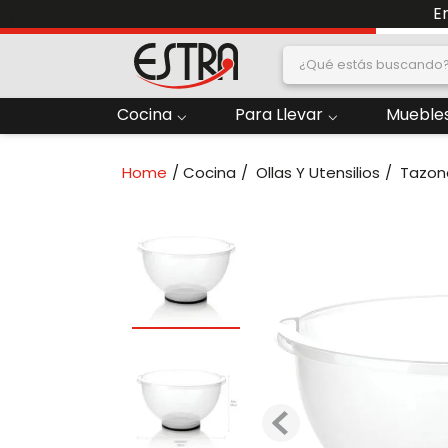
E
¿Qué estás buscand
dos
Cocina
Para Llevar
Muebles
2
.
Nevera
Cocina
Ollas Y Utensilios
Tazon
oras
4
.
Papelera
6
.
Termo
ado
8
.
Contenedor
10
.
Locker