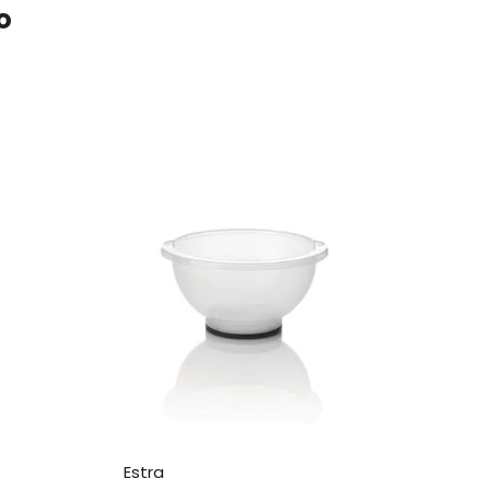
o
estra