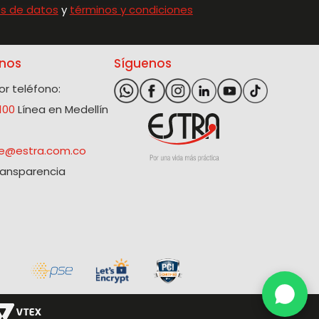
s de datos
y
términos y condiciones
nos
Síguenos
r teléfono:
100
Línea en Medellín
@estra.com.co
ransparencia