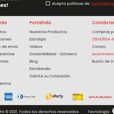
Acepto políticas de
tratamiento
es!
erés
Portafolio
Contácte
tos
Nuestros Productos
Compras po
ciones
Estratips
(604)604 4
 de envío
Videos
Correo:
arantías
Sostenibilidad - Estraeco
ecommerce
entes
Blog
Buzón de t
Estralandia
Solicite su Cotización
uentos
ght © 2021. Todos los derechos reservados.
Tecnología: