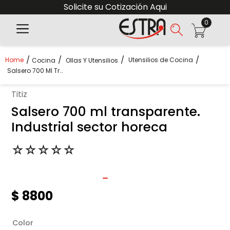
Solicite su Cotización Aqui
0
Utensilios de Cocina
Cocina
Ollas Y Utensilios
Salsero 700 Ml Transparente. Industrial Sector Horeca
titiz
Salsero 700 ml transparente.
Industrial sector horeca
☆
☆
☆
☆
☆
$
8800
Color