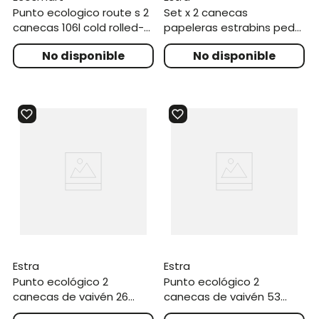
punto ecologico route s 2
set x 2 canecas
canecas 106l cold rolled-
papeleras estrabins pedal
madera plastica
5l cafe iml madera
estra
estra
punto ecológico 2
punto ecológico 2
canecas de vaivén 26
canecas de vaivén 53
litros
litros