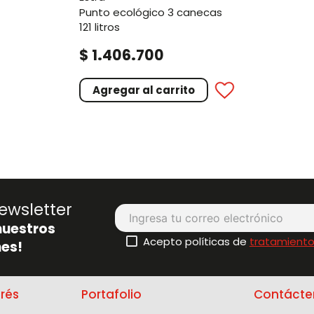
punto ecológico 3 canecas
121 litros
.
.
$
1
406
700
Agregar al carrito
ewsletter
nuestros
Acepto políticas de
tratamiento
es!
erés
Portafolio
Contácte