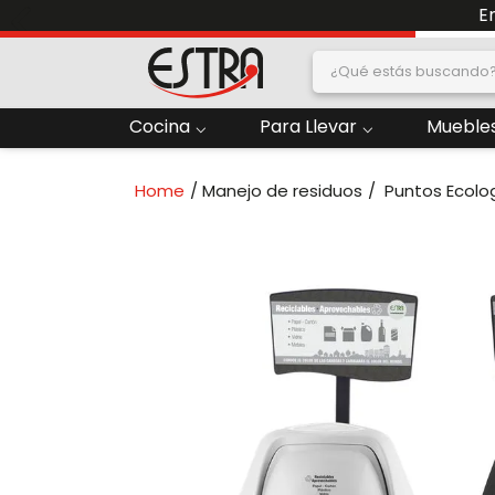
E
¿Qué estás buscand
dos
Cocina
Para Llevar
Muebles
2
.
Nevera
Manejo de residuos
Puntos Ecolo
oras
4
.
Papelera
6
.
Termo
ado
8
.
Contenedor
10
.
Locker