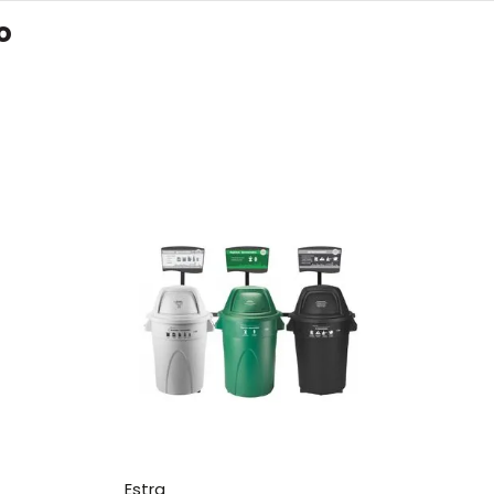
o
estra