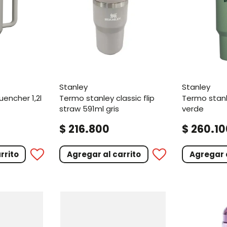
stanley
stanley
termo stanley classic flip
termo stanley quencher 1,2l
straw 591ml gris
verde
.
.
$
216
800
$
260
10
rrito
Agregar al carrito
Agregar a