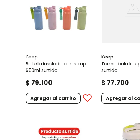
keep
keep
botella insulada con strap
termo bala keep rubber 1l
650ml surtido
surtido
.
.
$
79
100
$
77
700
Agregar al carrito
Agregar al ca