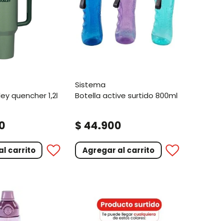
sistema
botella active surtido 800ml
.
0
$
44
900
l carrito
Agregar al carrito