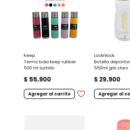
keep
locknlock
termo bala keep rubber
botella deportiva active
500 ml surtido
550ml gris claro
.
.
$
55
900
$
29
900
Agregar al carrito
Agregar al ca