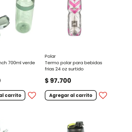
polar
ench 700ml verde
termo polar para bebidas
frias 24 oz surtido
.
0
$
97
700
l carrito
Agregar al carrito