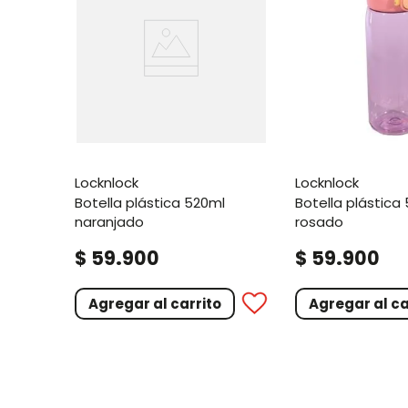
locknlock
locknlock
botella plástica 520ml
botella plástica 520ml
naranjado
rosado
.
.
$
59
900
$
59
900
Agregar al carrito
Agregar al ca