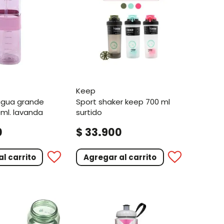
keep
sport shaker keep 700 ml
0ml. lavanda
surtido
.
0
$
33
900
l carrito
Agregar al carrito