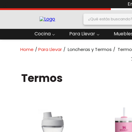
¿Qué estás buscand
dos
Cocina
Para Llevar
Muebles
2
.
Nevera
Para Llevar
Loncheras y Termos
Termo
oras
4
.
Papelera
6
.
Termo
Termos
ado
8
.
Contenedor
10
.
Locker