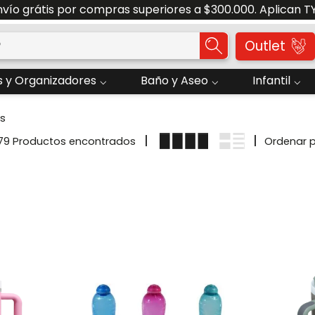
Solicite su Cotización Aquí
o?
Outlet
 y Organizadores
Baño y Aseo
Infantil
s
79