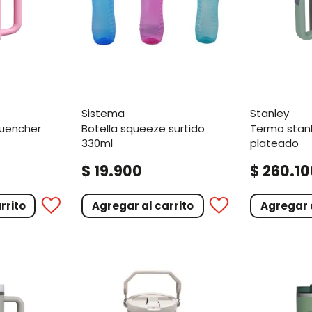
sistema
stanley
botella squeeze surtido
termo stanley quencher 1,2l
330ml
plateado
.
.
$
19
900
$
260
10
rrito
Agregar al carrito
Agregar a