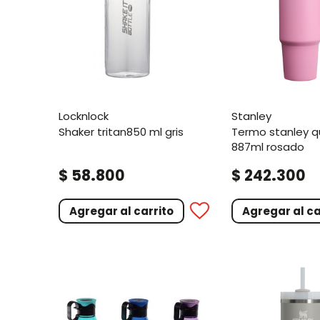
locknlock
stanley
shaker tritan850 ml gris
termo stanley quencher
887ml rosado
.
.
$
58
800
$
242
300
Agregar al carrito
Agregar al ca