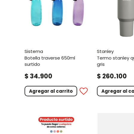
sistema
stanley
botella traverse 650ml
termo stanley quencher 1,2l
surtido
gris
.
.
$
34
900
$
260
100
Agregar al carrito
Agregar al ca