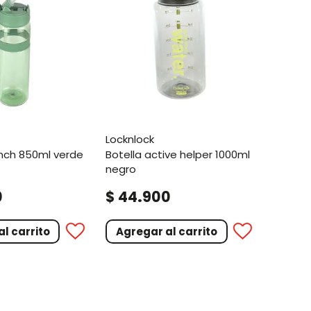
locknlock
ench 850ml verde
botella active helper 1000ml
negro
.
0
$
44
900
l carrito
Agregar al carrito