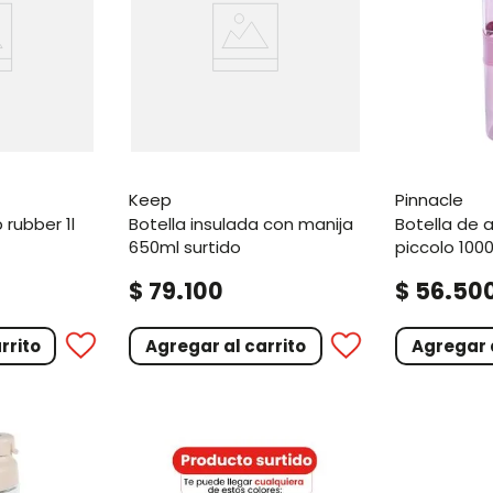
keep
pinnacle
botella insulada con manija
botella de agua grande
650ml surtido
piccolo 100
.
.
$
79
100
$
56
50
rrito
Agregar al carrito
Agregar a