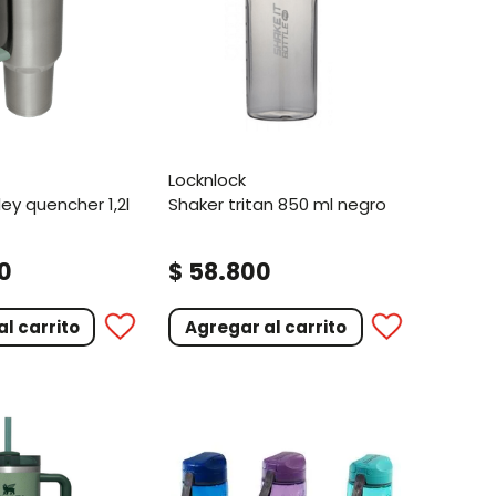
locknlock
shaker tritan 850 ml negro
.
0
$
58
800
l carrito
Agregar al carrito