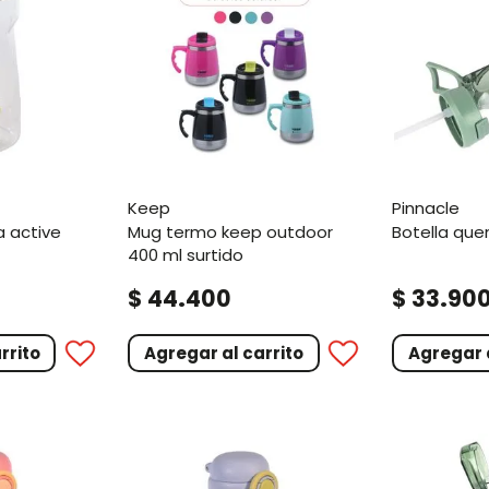
keep
pinnacle
mug termo keep outdoor
botella qu
400 ml surtido
.
.
$
44
400
$
33
90
rrito
Agregar al carrito
Agregar a