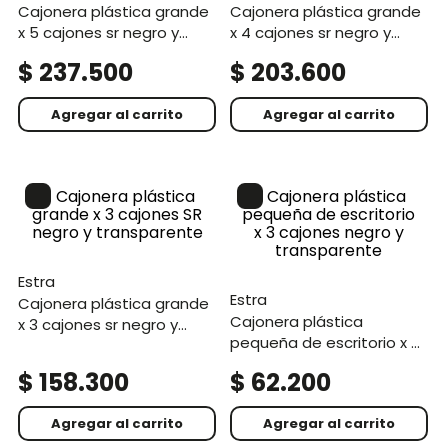
cajonera plástica grande
cajonera plástica grande
x 5 cajones sr negro y
x 4 cajones sr negro y
transparente
transparente
$
237
.
500
$
203
.
600
Agregar al carrito
Agregar al carrito
estra
estra
cajonera plástica grande
cajonera plástica
x 3 cajones sr negro y
pequeña de escritorio x 3
transparente
cajones negro y
$
158
.
300
$
62
.
200
transparente
Agregar al carrito
Agregar al carrito