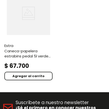
estra
caneca-papelera
estrabins pedal 5l verde-
organico aprovechable-
$
67
.
700
iml metalizado
Agregar al carrito
Suscríbete a nuestro newsletter
¡Sé el primero en conocer nuestros