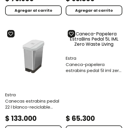
Agregar al carrito
Agregar al carrito
estra
caneca-papelera
estrabins pedal 5l iml zero
waste living
estra
canecas estrabins pedal
22 l blanco-reciclable
aprovechable iml metal
$
133
.
000
$
65
.
300