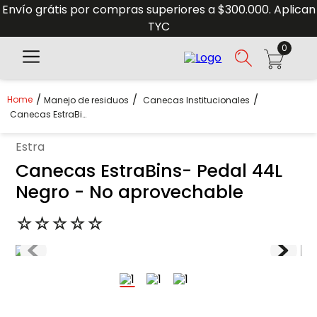
Envío grátis por compras superiores a $300.000. Aplican
TYC
0
Manejo de residuos
Canecas Institucionales
Canecas EstraBins- Pedal 44L Negro - No Aprovechable
estra
Canecas EstraBins- Pedal 44L
Negro - No aprovechable
☆
☆
☆
☆
☆