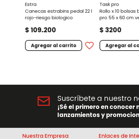
estra
task pro
canecas estrabins pedal 22 l
rollo x 10 bolsas basura task
rojo-riesgo biologico
pro 55 x 60 cm v
.
$
109
200
$
3200
o
Agregar al carrito
Agregar al ca
Suscríbete a nuestro n
¡Sé el primero en conocer 
lanzamientos y promocion
Nuestra Empresa
Enlaces de Int