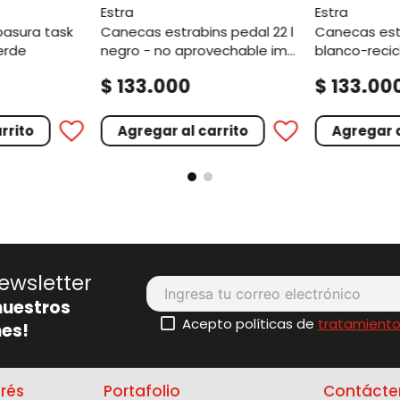
estra
estra
canecas estrabins pedal 22 l
canecas estrabins pedal 22 l
erde
negro - no aprovechable iml
blanco-recic
metalizado
aprovechabl
.
.
$
133
000
$
133
00
rrito
Agregar al carrito
Agregar a
ewsletter
nuestros
Acepto políticas de
tratamiento
es!
erés
Portafolio
Contácte