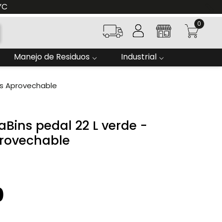
YC
0
Manejo de Residuos
Industrial
os Aprovechable
Bins pedal 22 L verde -
rovechable
0