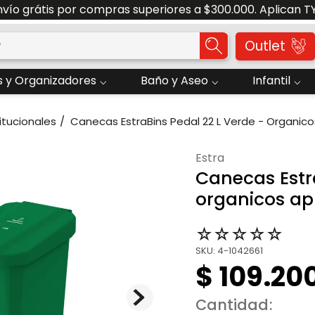
nvío grátis por compras superiores a $300.000. Aplican T
o?
Outlet
 y Organizadores
Baño y Aseo
Infantil
itucionales
Canecas EstraBins Pedal 22 L Verde - Organic
estra
Canecas Estra
organicos ap
☆
☆
☆
☆
☆
SKU
:
4-1042661
$
109
.
20
Cantidad