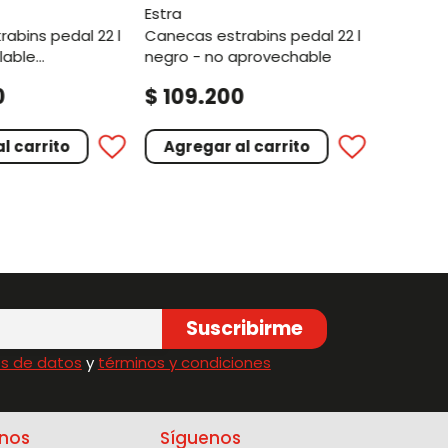
estra
canecas estrabins pedal 22 l
lable
negro - no aprovechable
e iml metal
.
.
0
$
109
200
$
109
l carrito
Agregar al carrito
Agreg
Suscribirme
s de datos
y
términos y condiciones
nos
Síguenos