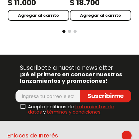
$
11
.
000
$
18
.
700
$
Agregar al carrito
Agregar al carrito
Suscríbete a nuestro newsletter
¡Sé el primero en conocer nuestros
lanzamientos y promociones!
Suscribirme
Acepto políticas de
tratamientos de
datos
y
términos y condiciones
Enlaces de Interés