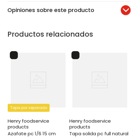
Opiniones sobre este producto
Productos relacionados
Ta
henry foodservice
pr
azafate pc 1/9 10 cm
nat
Tapa por separado
henry foodservice
henry foodservice
products
products
azafate pc 1/6 15 cm
tapa solida pc full natural