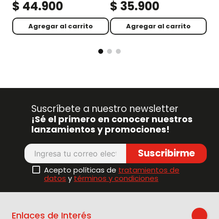
$
44
.
900
$
35
.
900
$
Agregar al carrito
Agregar al carrito
Suscríbete a nuestro newsletter
¡Sé el primero en conocer nuestros
lanzamientos y promociones!
Suscribirme
Acepto políticas de
tratamientos de
datos
y
términos y condiciones
Enlaces de Interés