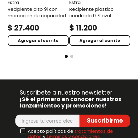
estra
estra
recipiente alto 9l con
recipiente plastico
marcacion de capacidad
cuadrado 0.7l azul
$
27
.
400
$
11
.
200
$
Agregar al carrito
Agregar al carrito
Suscríbete a nuestro newsletter
¡Sé el primero en conocer nuestros
lanzamientos y promociones!
Suscribirme
Acepto políticas de
tratamientos de
datos
y
términos y condiciones