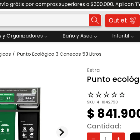
nvío grátis por compras superiores a $300.000. Aplican T
o?
Outlet
 y Organizadores
Baño y Aseo
Infantil
gicos
Punto Ecológico 3 Canecas 53 Litros
estra
Punto ecológi
☆
☆
☆
☆
☆
SKU
:
4-1042753
$
841
.
90
Cantidad
－
＋