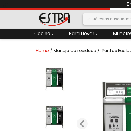
E
¿Qué estás buscand
dos
Cocina
Para Llevar
Muebles
2
.
Nevera
Manejo de residuos
Puntos Ecolo
oras
4
.
Papelera
6
.
Termo
ado
8
.
Contenedor
10
.
Locker