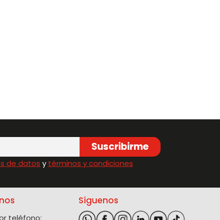
Suscribirme
s de datos
y
términos y condiciones
nos
Síguenos
r teléfono: