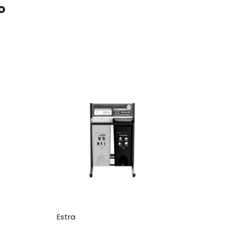
o
estra