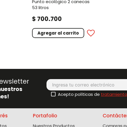
punto ecológico 2 canecas
53 litros
.
$
700
700
Agregar al carrito
ewsletter
nuestros
Acepto políticas de
tratamiento
es!
erés
Portafolio
Contácte
tos
Nuestros Productos
Compras po