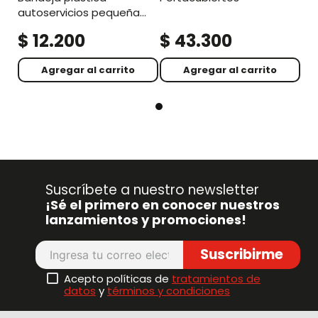
autoservicios pequeña
cafe de 27 x 35 cm
$
12
.
200
$
43
.
300
Agregar al carrito
Agregar al carrito
Suscríbete a nuestro newsletter
¡Sé el primero en conocer nuestros
lanzamientos y promociones!
Suscribirme
Acepto políticas de
tratamientos de
datos
y
términos y condiciones