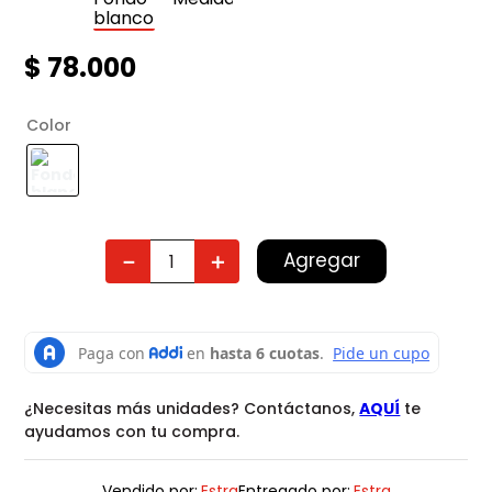
$
78
.
000
Color
Agregar
－
＋
¿Necesitas más unidades? Contáctanos,
AQUÍ
te
ayudamos con tu compra.
Vendido por:
Estra
Entregado por:
Estra