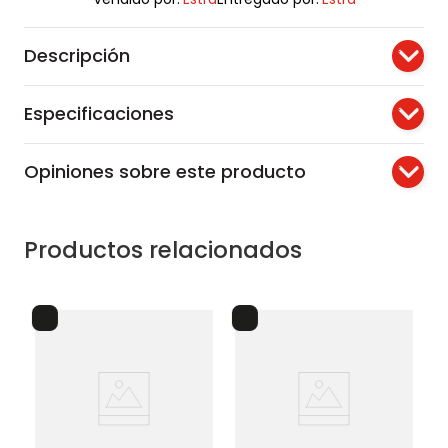
Descripción
Especificaciones
Opiniones sobre este producto
Productos relacionados
es
nevera portátil insulada 22
lit
re