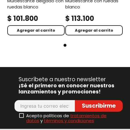
multiestante delgado con
multiestante con ruedas
ruedas blanco
blanco
$
101
.
800
$
113
.
100
Agregar al carrito
Agregar al carrito
Suscríbete a nuestro newsletter
¡Sé el primero en conocer nuestros
lanzamientos y promociones!
Suscribirme
Acepto políticas de
tratamientos de
datos
y
términos y condiciones