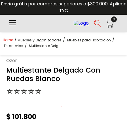
Envío grátis por compras superiores a $300.000. Aplican
TYC
0
Muebles y Organizadores
Muebles para Habitacion
Estanterias
Multiestante Delgado Con Ruedas Blanco
ozer
Multiestante Delgado Con
Ruedas Blanco
☆
☆
☆
☆
☆
$
101
.
800