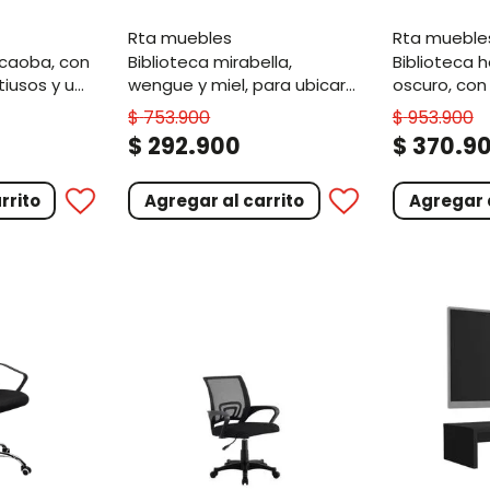
rta muebles
rta mueble
biblioteca mirabella,
biblioteca home, plata
iusos y un
wengue y miel, para ubicar
oscuro, con
 adicional
libros y multiples objetos
entrepaños
$
753
.
900
$
953
.
900
decorativos
abatibles zf
.
.
$
292
900
$
370
9
rrito
Agregar al carrito
Agregar a