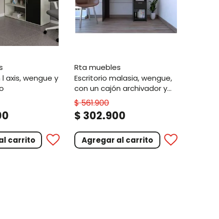
s
rta muebles
escritorio malasia, wengue,
ko
con un cajón archivador y
dos entrepaños
$
561
.
900
.
00
$
302
900
l carrito
Agregar al carrito