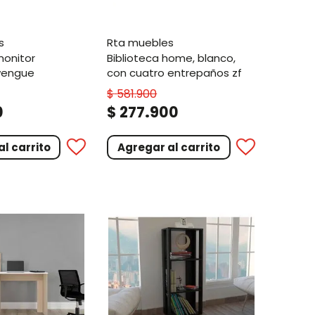
s
rta muebles
biblioteca home, blanco,
wengue
con cuatro entrepaños zf
$
581
.
900
.
0
$
277
900
l carrito
Agregar al carrito