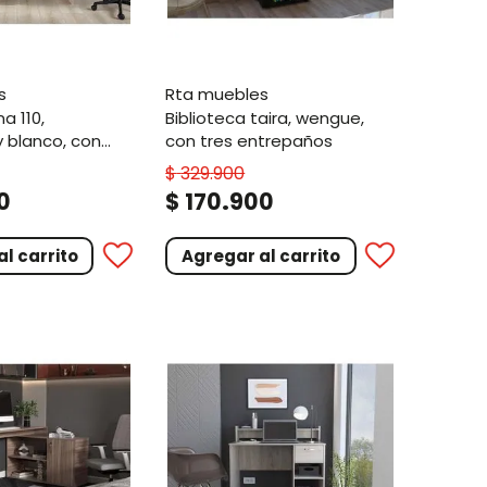
s
rta muebles
biblioteca taira, wengue,
 blanco, con
con tres entrepaños
rficie de trabajo
$
329
.
900
.
0
$
170
900
l carrito
Agregar al carrito