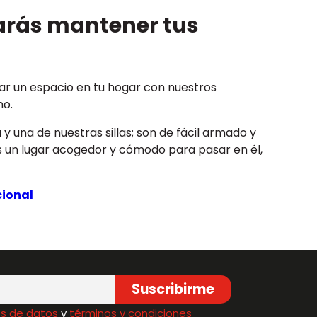
rarás mantener tus
ar un espacio en tu hogar con nuestros
no.
 una de nuestras sillas; son de fácil armado y
s un lugar acogedor y cómodo para pasar en él,
cional
Suscribirme
s de datos
y
términos y condiciones