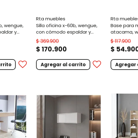
rta muebles
rta mueble
silla oficina x-60b, wengue,
base para monitor
aldar y
con cómodo espaldar y
atacama, 
rodachines
$
369
.
900
$
117
.
900
.
.
$
170
900
$
54
90
rrito
Agregar al carrito
Agregar a