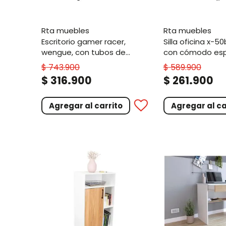
rta muebles
rta muebles
escritorio gamer racer,
silla oficina x-50b, wengue,
wengue, con tubos de
con cómodo esp
metal y cubrimiento de
rodachines
$
743
.
900
$
589
.
900
polvo
.
.
$
316
900
$
261
900
Agregar al carrito
Agregar al ca