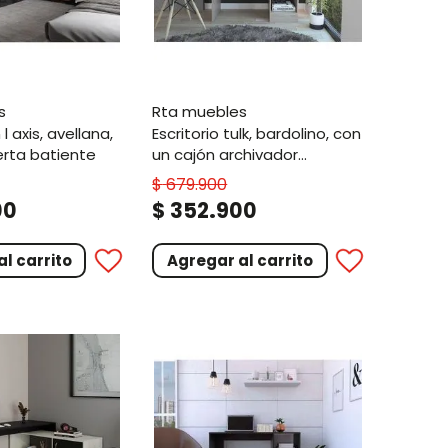
s
rta muebles
escritorio tulk, bardolino, con
rta batiente
un cajón archivador
archivador y dos
$
679
.
900
entrepaños
.
00
$
352
900
l carrito
Agregar al carrito