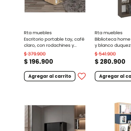
rta muebles
rta muebles
escritorio portable tay, café
biblioteca home eco, milan
claro, con rodachines y
y blanco duquez
frenos
cinco entrepaño
$
379
.
900
$
541
.
900
.
.
$
196
900
$
280
900
Agregar al carrito
Agregar al ca