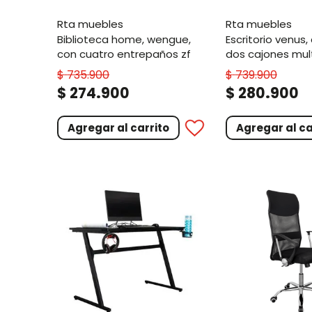
rta muebles
rta muebles
biblioteca home, wengue,
escritorio venus, caoba, con
con cuatro entrepaños zf
dos cajones mult
cajón archivador
$
735
.
900
$
739
.
900
.
.
$
274
900
$
280
900
Agregar al carrito
Agregar al ca