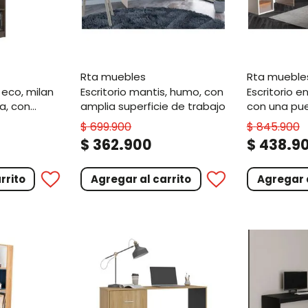
rta muebles
rta mueble
escritorio mantis, humo, con
escritorio en l axis, avellana,
a, con
amplia superficie de trabajo
con una pue
s
$
699
.
900
$
845
.
900
.
.
$
362
900
$
438
9
rrito
Agregar al carrito
Agregar a