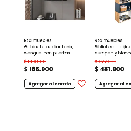
rta muebles
rta muebles
gabinete auxiliar tanix,
biblioteca beijing, fresno
wengue, con puertas
europeo y blanc
corredizas zf
azul
$
359
.
900
$
927
.
900
.
.
$
186
900
$
481
900
Agregar al carrito
Agregar al ca