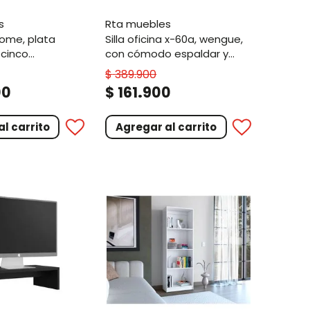
s
rta muebles
silla oficina x-60a, wengue,
 cinco
con cómodo espaldar y
 y dos puertas
rodachines
$
389
.
900
.
00
$
161
900
l carrito
Agregar al carrito