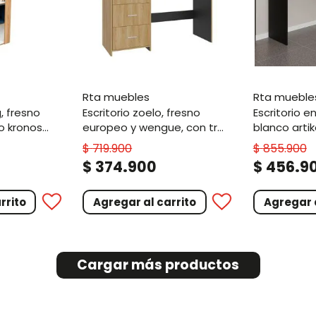
rta muebles
rta mueble
escritorio zoelo, fresno
escritorio en l axis, wengue y
o kronos
europeo y wengue, con tres
blanco arti
cajoneras manijas
$
719
.
900
$
855
.
900
metálicas y amplio espacio
.
.
$
374
900
$
456
9
de almacenamiento
rrito
Agregar al carrito
Agregar a