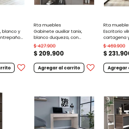
rta muebles
rta mueble
gabinete auxiliar tanix,
escritorio vilna 110,
 entrepaños
blanco duqueza, con
cartagena y
puertas corredizas zf
amplia supe
$
427
.
900
$
469
.
900
.
.
$
209
900
$
231
90
rrito
Agregar al carrito
Agregar a