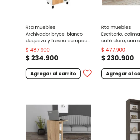
rta muebles
rta muebles
archivador bryce, blanco
escritorio, colima, blanco y
duqueza y fresno europeo,
café claro, con
con una puerta abatible
y cajon
$
487
.
900
$
477
.
900
.
.
$
234
900
$
230
900
Agregar al carrito
Agregar al ca