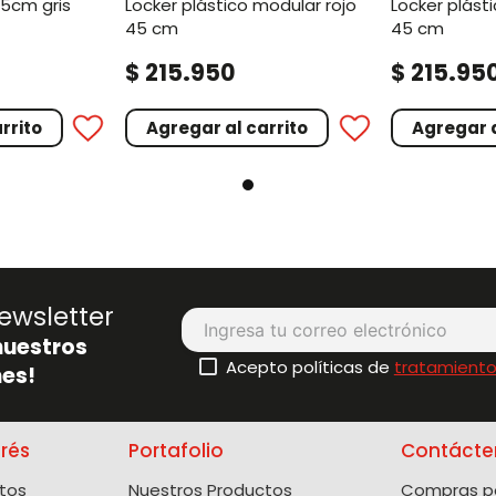
45cm gris
locker plástico modular rojo
locker plástico modular azul
45 cm
45 cm
.
.
$
215
950
$
215
95
rrito
Agregar al carrito
Agregar a
ewsletter
nuestros
Acepto políticas de
tratamiento
es!
erés
Portafolio
Contácte
tos
Nuestros Productos
Compras po