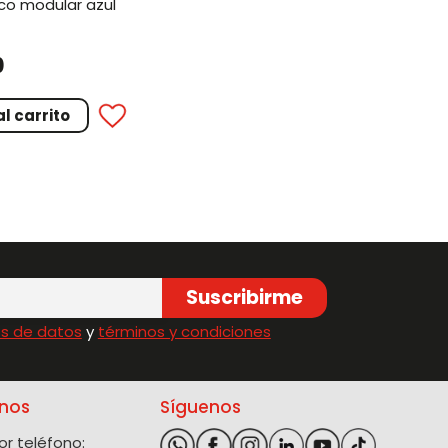
0
l carrito
Suscribirme
s de datos
y
términos y condiciones
nos
Síguenos
r teléfono: