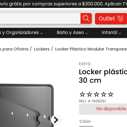
nvío grátis por compras superiores a $300.000. Aplican T
o?
Outlet
 y Organizadores
Baño y Aseo
Infantil
 para Oficina
Lockers
Locker Plástico Modular Transpar
estra
Locker plást
30 cm
☆
☆
☆
☆
☆
SKU
:
4-1009251
Color