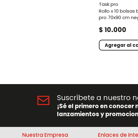
task pro
rollo x 10 bolsas basura task
pro 70x90 cm ne
.
$
10
000
Agregar al ca
Suscríbete a nuestro n
¡Sé el primero en conocer 
lanzamientos y promocion
Nuestra Empresa
Enlaces de Int