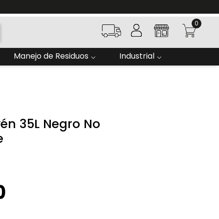
TYC
0
Manejo de Residuos
Industrial
én 35L Negro No
e
0