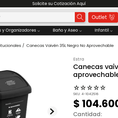
nvío grátis por compras superiores a $300.000. Aplican 
o?
Outlet
 y Organizadores
Baño y Aseo
Infantil
itucionales
Canecas Vaivén 35L Negro No Aprovechable
estra
Canecas vaiv
aprovechabl
☆
☆
☆
☆
☆
SKU
:
4-1042516
$
104
.
60
Cantidad