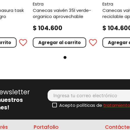
estra
estra
canecas vaivén 35l verde-
canecas vaivén 35l blanco
gro
organico aprovechable
reciclable a
.
.
$
104
600
$
104
60
rrito
Agregar al carrito
Agregar a
ewsletter
nuestros
Acepto políticas de
tratamiento
es!
erés
Portafolio
Contácte