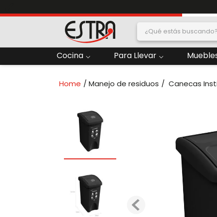
E
¿Qué estás buscand
dos
Cocina
Para Llevar
Muebles
2
.
Nevera
Manejo de residuos
Canecas Inst
oras
4
.
Papelera
6
.
Termo
ado
8
.
Contenedor
10
.
Locker