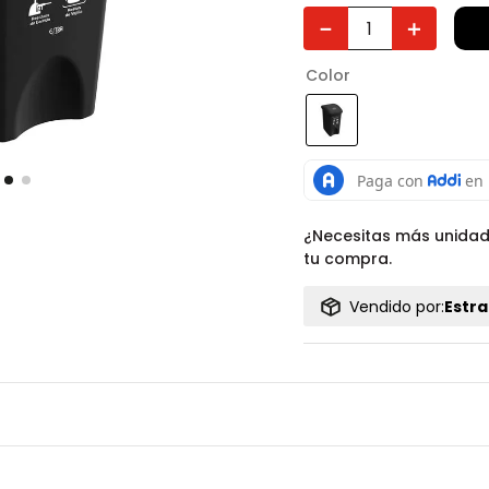
－
＋
Color
¿Necesitas más unida
tu compra.
Vendido por:
Estra