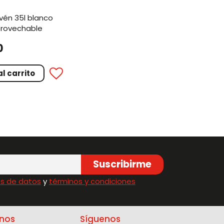
provechable
0
l carrito
Suscribirme
s de datos
y
términos y condiciones
nos
Síguenos