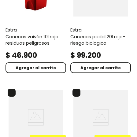
estra
estra
canecas vaivén 10l rojo
canecas pedal 20l rojo-
residuos peligrosos
riesgo biologico
$
46
.
900
$
99
.
200
Agregar al carrito
Agregar al carrito