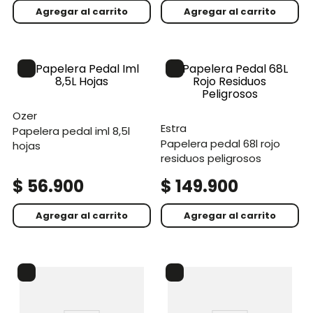
Agregar al carrito
Agregar al carrito
ozer
estra
papelera pedal iml 8,5l
papelera pedal 68l rojo
hojas
residuos peligrosos
$
56
.
900
$
149
.
900
Agregar al carrito
Agregar al carrito