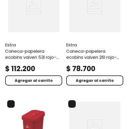
estra
estra
caneca-papelera
caneca-papelera
ecobins vaiven 53l rojo-
ecobins vaiven 26l rojo-
residuos peligrosos
residuos peligrosos
$
112
.
200
$
78
.
700
Agregar al carrito
Agregar al carrito