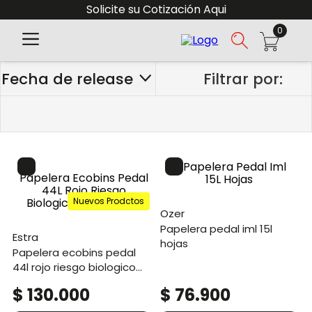
Solicite su Cotización Aqui
0
Fecha de release
Nuevos Prodctos
ozer
papelera pedal iml 15l
estra
hojas
papelera ecobins pedal
44l rojo riesgo biologico
polialuminio
$
130
.
000
$
76
.
900