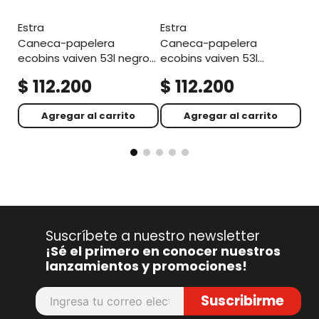
estra
estra
caneca-papelera
caneca-papelera
ecobins vaiven 53l negro-
ecobins vaiven 53l
no aprovechable
blanco-reciclable
$
112
.
200
$
112
.
200
$
aprovechable
Agregar al carrito
Agregar al carrito
Suscríbete a nuestro newsletter
¡Sé el primero en conocer nuestros
lanzamientos y promociones!
Suscribirme