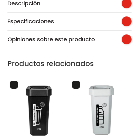
Descripción
Especificaciones
Opiniones sobre este producto
Productos relacionados
es
caneca-papelera
eco
no