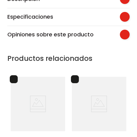
Especificaciones
Opiniones sobre este producto
Productos relacionados
ta
rollo x 10 bolsas basura
ta