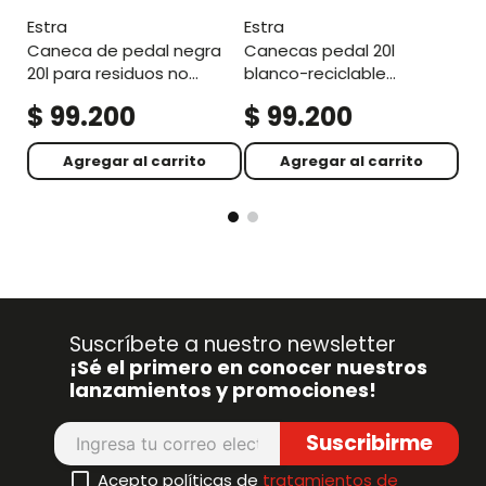
estra
estra
caneca de pedal negra
canecas pedal 20l
20l para residuos no
blanco-reciclable
aprovechables
aprovechable
$
99
.
200
$
99
.
200
$
Agregar al carrito
Agregar al carrito
Suscríbete a nuestro newsletter
¡Sé el primero en conocer nuestros
lanzamientos y promociones!
Suscribirme
Acepto políticas de
tratamientos de