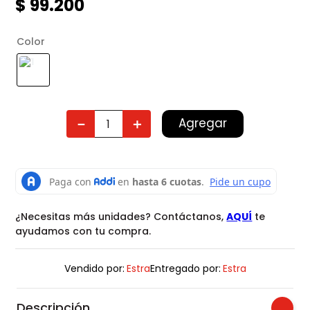
$
99
.
200
Color
Agregar
－
＋
¿Necesitas más unidades? Contáctanos,
AQUÍ
te
ayudamos con tu compra.
Vendido por:
Estra
Entregado por:
Estra
Descripción