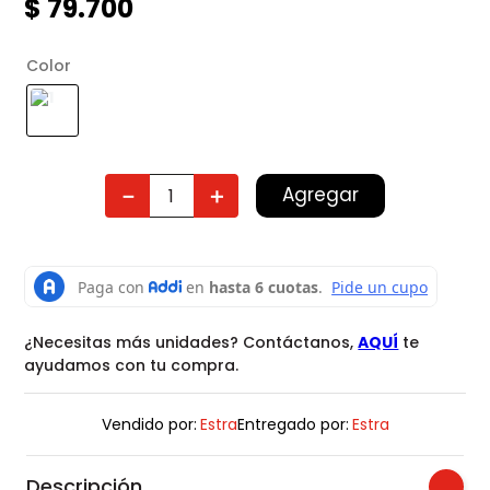
$
79
.
700
Color
Agregar
－
＋
¿Necesitas más unidades? Contáctanos,
AQUÍ
te
ayudamos con tu compra.
Vendido por:
Estra
Entregado por:
Estra
Descripción