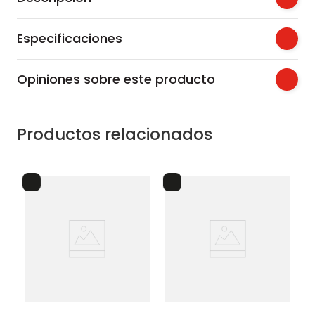
Especificaciones
Opiniones sobre este producto
Productos relacionados
es
canecas pedal 10l negro
e
no