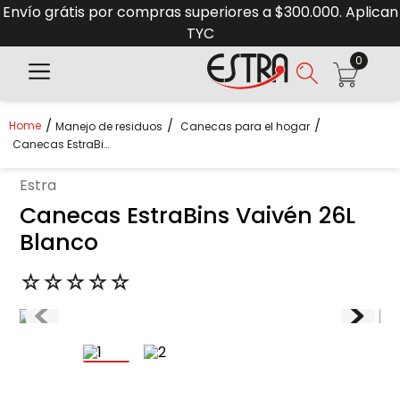
Envío grátis por compras superiores a $300.000. Aplican
TYC
0
Manejo de residuos
Canecas para el hogar
Canecas EstraBins Vaivén 26L Blanco
estra
Canecas EstraBins Vaivén 26L
Blanco
☆
☆
☆
☆
☆