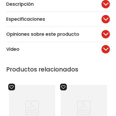
Descripción
Especificaciones
Opiniones sobre este producto
Video
Productos relacionados
es
canecas estrabins vaivén
26l