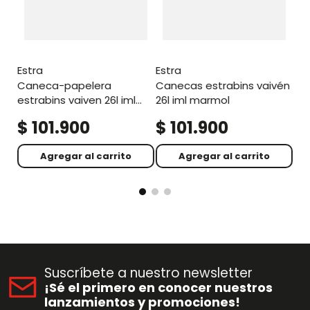
estra
estra
caneca-papelera
canecas estrabins vaivén
estrabins vaiven 26l iml
26l iml marmol
rovere café
$
101
.
900
$
101
.
900
$
Agregar al carrito
Agregar al carrito
Suscríbete a nuestro newsletter
¡Sé el primero en conocer nuestros
lanzamientos y promociones!