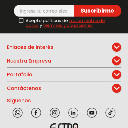
Suscribirme
Acepto políticas de
tratamientos de
datos
y
términos y condiciones
Enlaces de Interés
Nuestra Empresa
Portafolio
Contáctenos
Síguenos