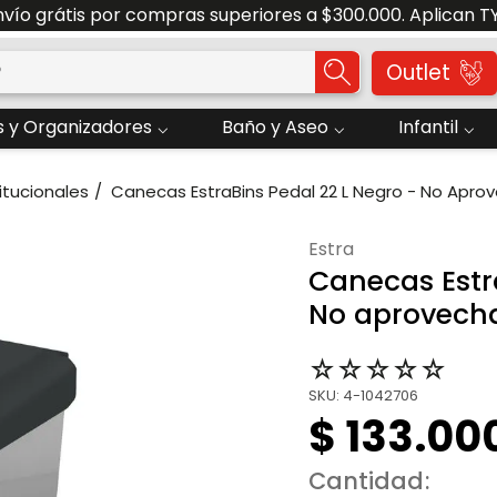
Solicite su Cotización Aquí
o?
Outlet
 y Organizadores
Baño y Aseo
Infantil
itucionales
Canecas EstraBins Pedal 22 L Negro - No Apro
estra
Canecas Estr
No aprovecha
☆
☆
☆
☆
☆
SKU
:
4-1042706
$
133
.
00
Cantidad