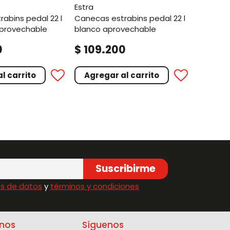
estra
canecas estrabins pedal 22 l
aprovechable
blanco aprovechable
.
0
$
109
200
l carrito
Agregar al carrito
Suscribirme
s de datos
y
términos y condiciones
nos
Síguenos