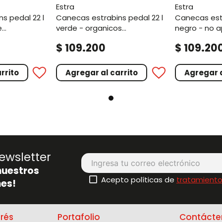
estra
estra
canecas estrabins pedal 22 l
canecas estrabins pedal 22 l
e
verde - organicos
negro - no 
l metal
aprovechable
.
.
$
109
200
$
109
20
rrito
Agregar al carrito
Agregar a
ewsletter
nuestros
Acepto políticas de
tratamiento
es!
erés
Portafolio
Contácte