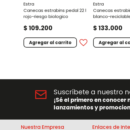
estra
estra
canecas estrabins pedal 22 l
canecas estrabins pedal 22 l
rojo-riesgo biologico
blanco-reciclabl
aprovechable im
.
.
$
109
200
$
133
000
Agregar al carrito
Agregar al ca
Suscríbete a nuestro n
¡Sé el primero en conocer 
lanzamientos y promocion
Nuestra Empresa
Enlaces de Int