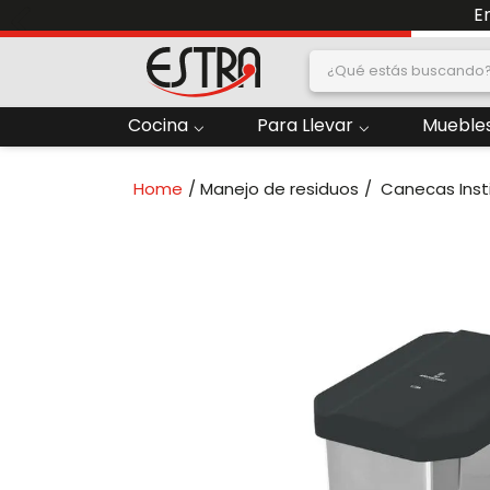
¿Qué estás buscand
dos
Cocina
Para Llevar
Muebles
2
.
Nevera
Manejo de residuos
Canecas Inst
oras
4
.
Papelera
6
.
Termo
ado
8
.
Contenedor
10
.
Locker