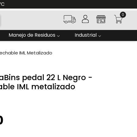
0
Manejo de Residuos
Industrial
vechable IML Metalizado
aBins pedal 22 L Negro -
ble IML metalizado
0