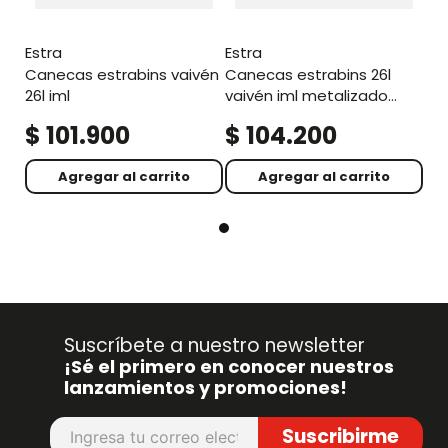
estra
estra
canecas estrabins vaivén
canecas estrabins 26l
26l iml
vaivén iml metalizado
blanco-reciclable
$
101
.
900
$
104
.
200
aprovechable
Agregar al carrito
Agregar al carrito
Suscríbete a nuestro newsletter
¡Sé el primero en conocer nuestros
lanzamientos y promociones!
Suscribirme