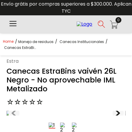
Envío grátis por compras superiores a $300.000. Aplican
TYC
0
Manejo de residuos
Canecas Institucionales
Canecas EstraBins Vaivén 26L Negro - No Aprovechable IML Metalizado
estra
Canecas EstraBins vaivén 26L
Negro - No aprovechable IML
Metalizado
☆
☆
☆
☆
☆