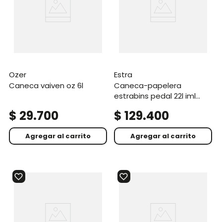
ozer
estra
caneca vaiven oz 6l
caneca-papelera
estrabins pedal 22l iml
mosaico
$
29
.
700
$
129
.
400
Agregar al carrito
Agregar al carrito