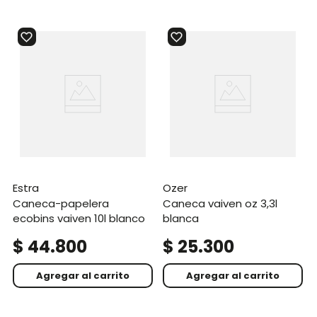
estra
ozer
caneca-papelera
caneca vaiven oz 3,3l
ecobins vaiven 10l blanco
blanca
$
44
.
800
$
25
.
300
Agregar al carrito
Agregar al carrito