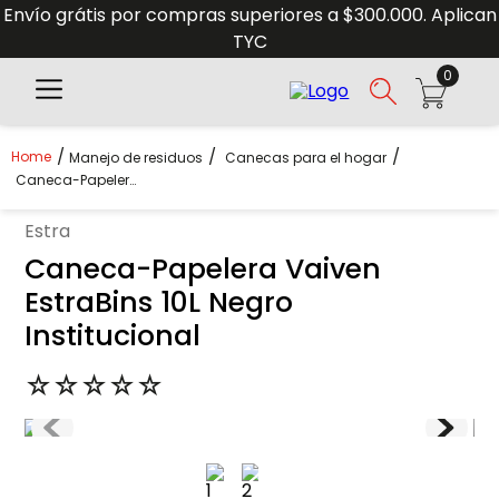
Envío grátis por compras superiores a $300.000. Aplican
TYC
0
Manejo de residuos
Canecas para el hogar
Caneca-Papelera Vaiven EstraBins 10L Negro Institucional
estra
Caneca-Papelera Vaiven
EstraBins 10L Negro
Institucional
☆
☆
☆
☆
☆