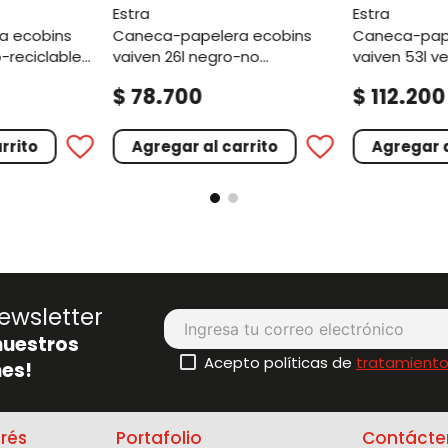
estra
estra
caneca-papelera ecobins
caneca-papelera ecobins
-reciclable
vaiven 26l negro-no
vaiven 53l v
aprovechable
aprovechab
.
.
$
78
700
$
112
200
rrito
Agregar al carrito
Agregar a
ewsletter
nuestros
Acepto políticas de
tratamiento
es!
erés
Portafolio
Contácte