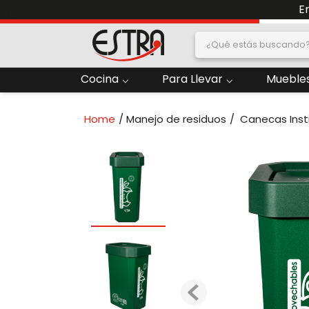
E
¿Qué estás buscand
dos
Cocina
Para Llevar
Muebles
2
.
Nevera
Manejo de residuos
Canecas Inst
oras
4
.
Papelera
6
.
Termo
ado
8
.
Contenedor
10
.
Locker