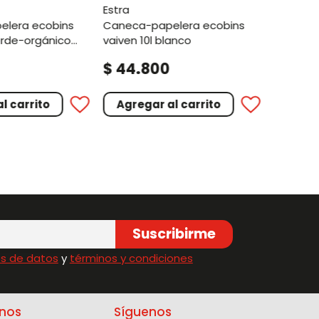
estra
caneca-papelera ecobins
erde-orgánico
vaiven 10l blanco
le
.
.
$
44
800
$
74
l carrito
Agregar al carrito
Agreg
Suscribirme
s de datos
y
términos y condiciones
nos
Síguenos