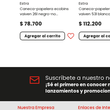
estra
estra
caneca-papelera ecobins
caneca-papelera ecobins
vaiven 26l negro-no
vaiven 53l blanco
aprovechable
aprovechable
.
.
$
78
700
$
112
200
o
Agregar al carrito
Agregar al ca
Suscríbete a nuestro n
¡Sé el primero en conocer 
lanzamientos y promocion
Nuestra Empresa
Enlaces de Int