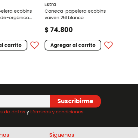
estra
caneca-papelera ecobins
erde-orgánico
vaiven 26l blanco
le
.
.
$
74
800
$
44
l carrito
Agregar al carrito
Agreg
Suscribirme
s de datos
y
términos y condiciones
nos
Síguenos