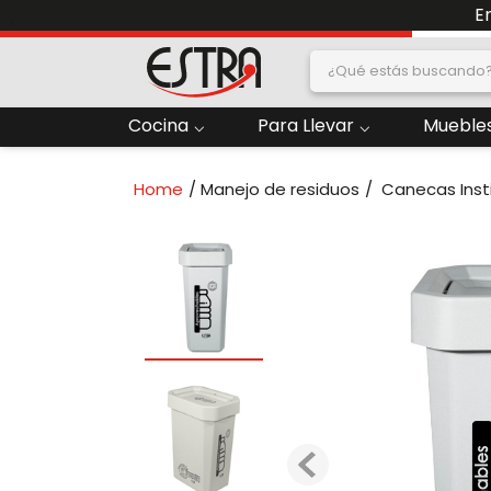
E
¿Qué estás buscand
dos
Cocina
Para Llevar
Muebles
2
.
Nevera
Manejo de residuos
Canecas Inst
oras
4
.
Papelera
6
.
Termo
ado
8
.
Contenedor
10
.
Locker