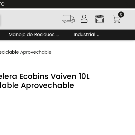
YC
0
Manejo de Residuos
Industrial
eciclable Aprovechable
era Ecobins Vaiven 10L
lable Aprovechable