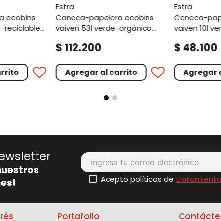
estra
estra
caneca-papelera ecobins
caneca-papelera ecobins
-reciclable
vaiven 53l verde-orgánico
vaiven 10l v
aprovechable
aprovechab
.
.
$
112
200
$
48
100
rrito
Agregar al carrito
Agregar a
ewsletter
nuestros
Acepto políticas de
tratamiento
es!
erés
Portafolio
Contácte