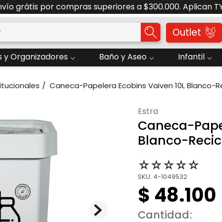
nvío grátis por compras superiores a $300.000. Aplican T
o?
Outlet
 y Organizadores
Baño y Aseo
Infantil
itucionales
Caneca-Papelera Ecobins Vaiven 10L Blanco-R
estra
Caneca-Papel
Blanco-Recic
☆
☆
☆
☆
☆
SKU
:
4-1049532
$
48
.
100
Cantidad