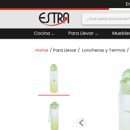
E
¿Qué estás buscand
dos
Cocina
Para Llevar
Muebles
2
.
Nevera
Para Llevar
Loncheras y Termos
oras
4
.
Papelera
6
.
Termo
ado
8
.
Contenedor
10
.
Locker