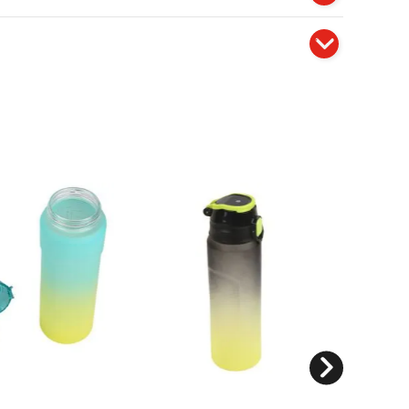
pinnacle
botella wave 800ml tapa
verde