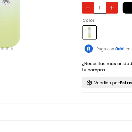
－
＋
Color
¿Necesitas más unida
tu compra.
Vendido por:
Estra