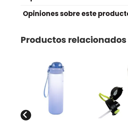
Opiniones sobre este product
Productos relacionados
800ml tapa azul