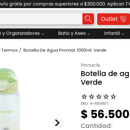
nvío grátis por compras superiores a $300.000. Aplican T
o?
Outlet
 y Organizadores
Baño y Aseo
Infantil
Termos
Botella De Agua Promist 1000ml. Verde
pinnacle
Botella de a
Verde
☆
☆
☆
☆
☆
SKU
:
4-1054517
$
56
.
500
Cantidad