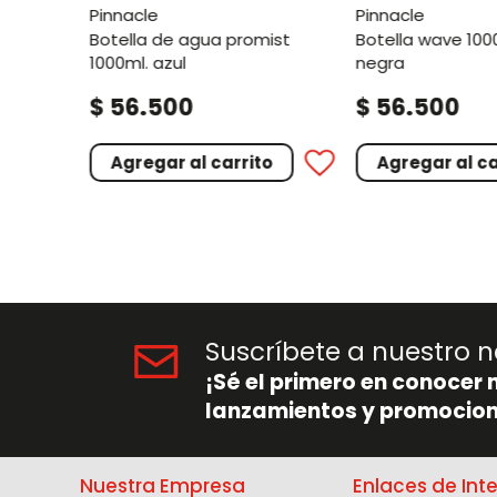
pinnacle
pinnacle
botella de agua promist
botella wave 1000ml tapa
1000ml. azul
negra
.
.
$
56
500
$
56
500
o
Agregar al carrito
Agregar al ca
Suscríbete a nuestro n
¡Sé el primero en conocer 
lanzamientos y promocion
Nuestra Empresa
Enlaces de Int