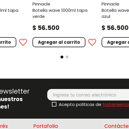
pinnacle
pinnacle
botella wave 1000ml tapa
botella wave 1000ml tapa
verde
azul
.
.
$
56
500
$
56
500
rrito
Agregar al carrito
Agregar a
ewsletter
nuestros
Acepto políticas de
tratamiento
es!
erés
Portafolio
Contácte