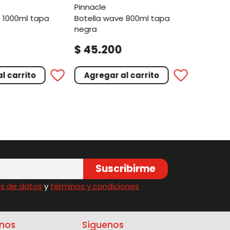
pinnacle
botella wave 800ml tapa
negra
.
.
$
45
200
$
45
l carrito
Agregar al carrito
Agreg
Suscribirme
s de datos
y
términos y condiciones
nos
Síguenos