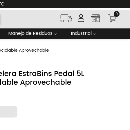
YC
0
Manejo de Residuos
Industrial
eciclable Aprovechable
era EstraBins Pedal 5L
lable Aprovechable