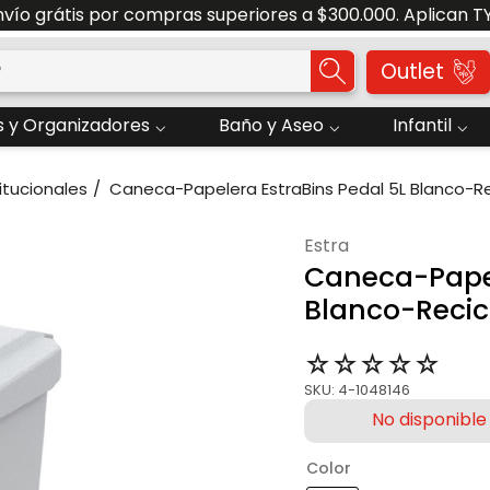
nvío grátis por compras superiores a $300.000. Aplican T
o?
Outlet
 y Organizadores
Baño y Aseo
Infantil
itucionales
Caneca-Papelera EstraBins Pedal 5L Blanco-R
estra
Caneca-Papel
Blanco-Recic
☆
☆
☆
☆
☆
SKU
:
4-1048146
Color