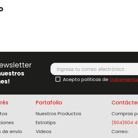
o
ewsletter
nuestros
Acepto políticas de
tratamiento
es!
erés
Portafolio
Contácte
tos
Nuestros Productos
Compras po
ciones
Estratips
(604)604 4
 de envío
Videos
Correo: