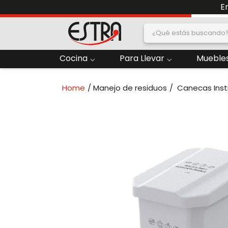
E
¿Qué estás buscand
dos
Cocina
Para Llevar
Muebles
2
.
Nevera
Manejo de residuos
Canecas Inst
oras
4
.
Papelera
6
.
Congelacion
ado
8
.
Contenedor
10
.
Locker