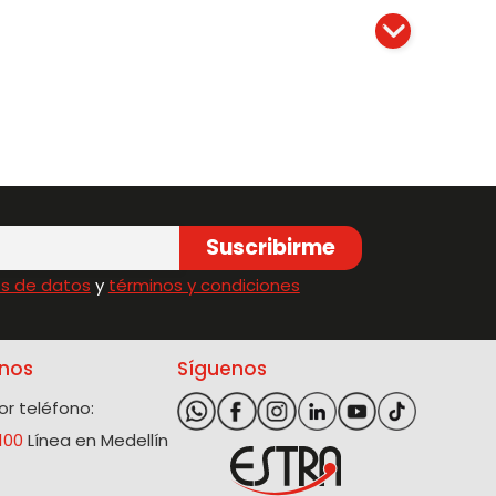
Suscribirme
s de datos
y
términos y condiciones
nos
Síguenos
r teléfono:
100
Línea en Medellín