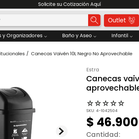
Solicite su Cotización Aquí
o?
Outlet
 y Organizadores
Baño y Aseo
Infantil
itucionales
Canecas Vaivén 10L Negro No Aprovechable
estra
Canecas vaiv
aprovechabl
☆
☆
☆
☆
☆
SKU
:
4-1042504
$
46
.
900
Cantidad