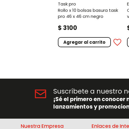
task pro
rollo x 10 bolsas basura task
canecas vaivén
pro 46 x 46 cm negro
$
3100
Agregar al carrito
Suscríbete a nuestro n
¡Sé el primero en conocer 
lanzamientos y promocion
Nuestra Empresa
Enlaces de Int