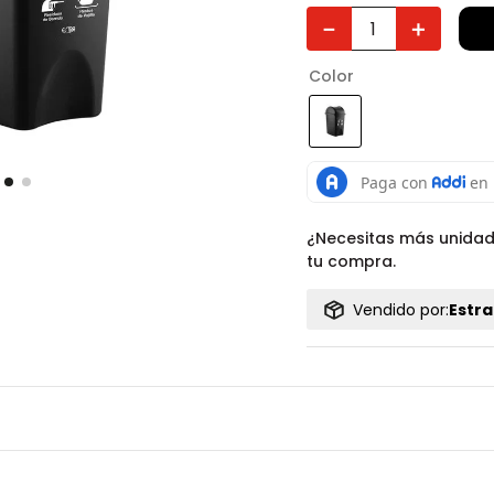
－
＋
Color
¿Necesitas más unida
tu compra.
Vendido por:
Estra