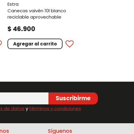
estra
canecas vaivén 10l blanco
reciclable aprovechable
.
$
46
900
Agregar al carrito
Suscribirme
s de datos
y
términos y condiciones
nos
Síguenos