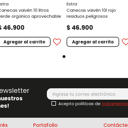
estra
estra
 10 litros
canecas vaivén 10l rojo
verde organico aprovechable
residuos peligrosos
.
.
$
46
900
$
46
900
Agregar al carrito
Agregar al carrito
ewsletter
nuestros
Acepto políticas de
tratamiento
es!
erés
Portafolio
Contácte