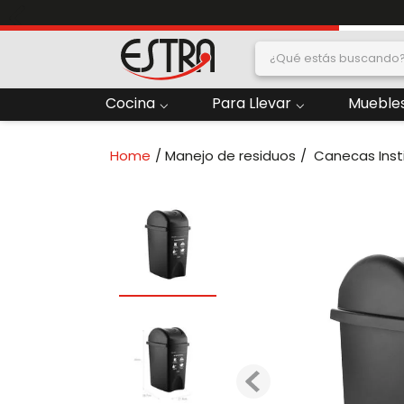
¿Qué estás buscand
dos
Cocina
Para Llevar
Muebles
2
.
Nevera
Manejo de residuos
Canecas Inst
oras
4
.
Papelera
6
.
Termo
ado
8
.
Contenedor
10
.
Locker