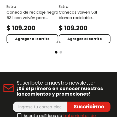
estra
estra
caneca de reciclaje negra
canecas vaivén 53l
53 l con vaivén para
blanco reciclable
residuos no
aprovechable
$
109
.
200
$
109
.
200
$
aprovechables
Agregar al carrito
Agregar al carrito
Suscríbete a nuestro newsletter
¡Sé el primero en conocer nuestros
lanzamientos y promociones!
Suscribirme
Acepto políticas de
tratamientos de