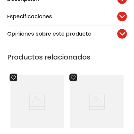
Especificaciones
Opiniones sobre este producto
Productos relacionados
ta
rollo x 10 bolsas basura
rde
tas