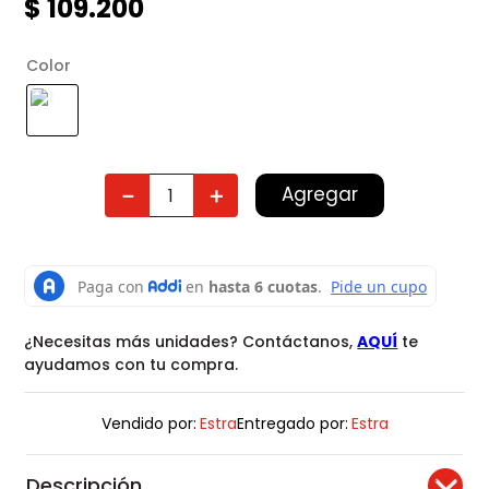
$
109
.
200
Color
Agregar
－
＋
¿Necesitas más unidades? Contáctanos,
AQUÍ
te
ayudamos con tu compra.
Vendido por:
Estra
Entregado por:
Estra
Descripción