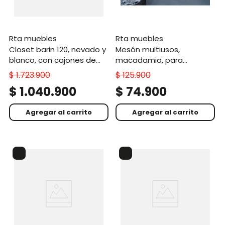
rta muebles
rta muebles
closet barin 120, nevado y
mesón multiusos,
blanco, con cajones de
macadamia, para
gran capacidad para su
multiples fines y color
$
1
.
723
.
900
$
125
.
900
almacenamiento
moderno
$
1
.
040
.
900
$
74
.
900
Agregar al carrito
Agregar al carrito