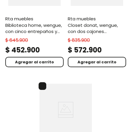
rta muebles
rta muebles
biblioteca home, wengue,
closet donat, wengue,
con cinco entrepaños y
con dos cajones
dos puertas abatibles
deslizables y tres
$
645
.
900
$
835
.
900
entrepaños móviles
$
452
.
900
$
572
.
900
Agregar al carrito
Agregar al carrito