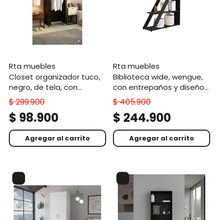
rta muebles
rta muebles
closet organizador tuco,
biblioteca wide, wengue,
negro, de tela, con
con entrepaños y diseño
espacio para organizar
moderno
$
299
.
900
$
405
.
900
ropa
$
98
.
900
$
244
.
900
Agregar al carrito
Agregar al carrito