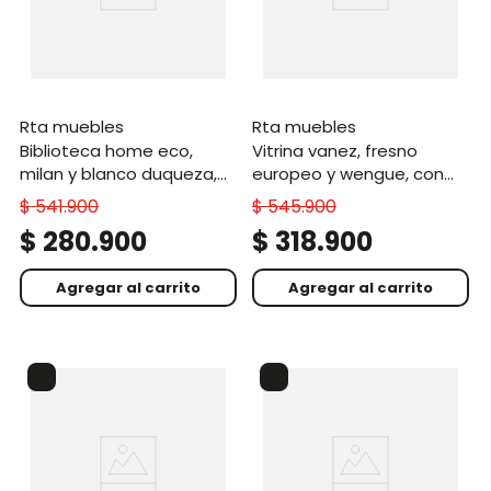
rta muebles
rta muebles
biblioteca home eco,
vitrina vanez, fresno
milan y blanco duqueza,
europeo y wengue, con
con cinco entrepaños
espacio para objetos
$
541
.
900
$
545
.
900
decorativos zf
$
280
.
900
$
318
.
900
Agregar al carrito
Agregar al carrito