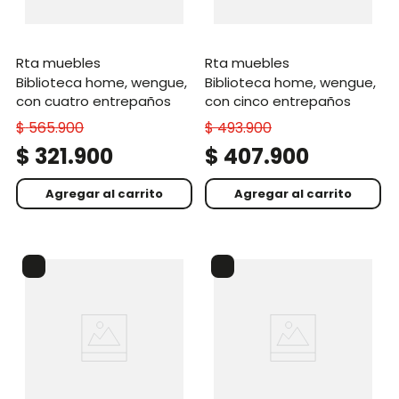
rta muebles
rta muebles
biblioteca home, wengue,
biblioteca home, wengue,
con cuatro entrepaños
con cinco entrepaños
$
565
.
900
$
493
.
900
$
321
.
900
$
407
.
900
Agregar al carrito
Agregar al carrito