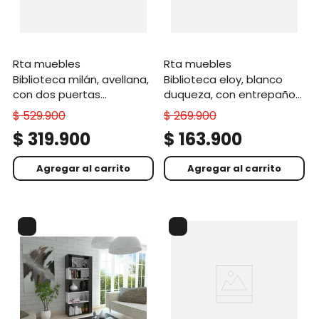
rta muebles
rta muebles
biblioteca milán, avellana,
biblioteca eloy, blanco
con dos puertas
duqueza, con entrepaños
abatibles y tres
para ubicar objetos
$
529
.
900
$
269
.
900
entrepaños
decorativos
$
319
.
900
$
163
.
900
Agregar al carrito
Agregar al carrito