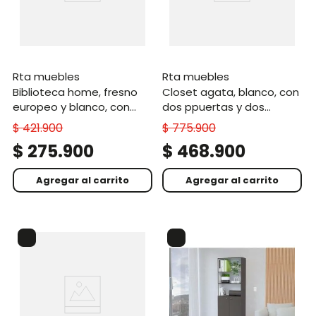
rta muebles
rta muebles
biblioteca home, fresno
closet agata, blanco, con
europeo y blanco, con
dos ppuertas y dos
cuatro entrepaños zf
cajones zf
$
421
.
900
$
775
.
900
$
275
.
900
$
468
.
900
Agregar al carrito
Agregar al carrito