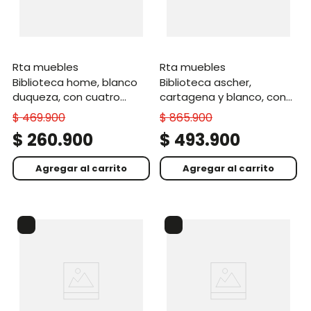
rta muebles
rta muebles
biblioteca home, blanco
biblioteca ascher,
duqueza, con cuatro
cartagena y blanco, con
entrepaños
cinco entrepaños
$
469
.
900
$
865
.
900
$
260
.
900
$
493
.
900
Agregar al carrito
Agregar al carrito