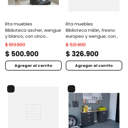
rta muebles
rta muebles
biblioteca ascher, wengue
biblioteca milán, fresno
y blanco, con cinco
europeo y wengue, con
entrepaños
cinco entrepaños
$
813
.
900
$
521
.
900
$
500
.
900
$
326
.
900
Agregar al carrito
Agregar al carrito