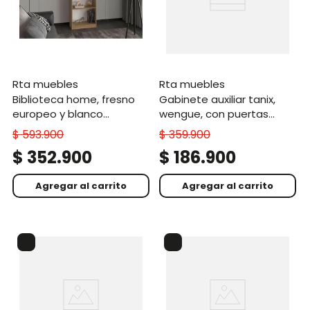
rta muebles
rta muebles
biblioteca home, fresno
gabinete auxiliar tanix,
europeo y blanco
wengue, con puertas
duqueza, con cuatro
corredizas zf
$
593
.
900
$
359
.
900
entrepaños
$
352
.
900
$
186
.
900
Agregar al carrito
Agregar al carrito