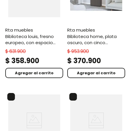
rta muebles
rta muebles
biblioteca louis, fresno
biblioteca home, plata
europeo, con espacio
oscuro, con cinco
para colocar libros y
entrepaños y dos puertas
$
631
.
900
$
953
.
900
objetos decorativos
abatibles zf
$
358
.
900
$
370
.
900
Agregar al carrito
Agregar al carrito