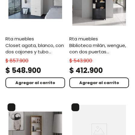
rta muebles
rta muebles
closet agata, blanco, con
biblioteca milán, wengue,
dos cajones y tubo
con dos puertas
cromado para colgar
abatibles y cuatro
$
857
.
900
$
543
.
900
ropa zf
entrepaños
$
548
.
900
$
412
.
900
Agregar al carrito
Agregar al carrito