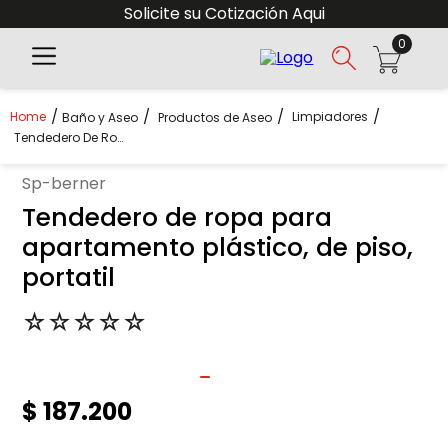
Solicite su Cotización Aqui
0
Limpiadores
Baño y Aseo
Productos de Aseo
Tendedero De Ropa Para Apartamento Plástico, De Piso, Portatil
sp-berner
Tendedero de ropa para
apartamento plástico, de piso,
portatil
☆
☆
☆
☆
☆
$
187
.
200