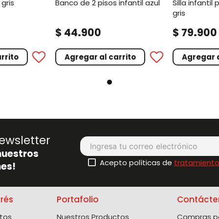
 gris
banco de 2 pisos infantil azul
silla infantil para comedor
gris
.
.
$
44
900
$
79
900
rrito
Agregar al carrito
Agregar a
ewsletter
nuestros
Acepto políticas de
tratamiento
es!
erés
Portafolio
Contácte
tos
Nuestros Productos
Compras po