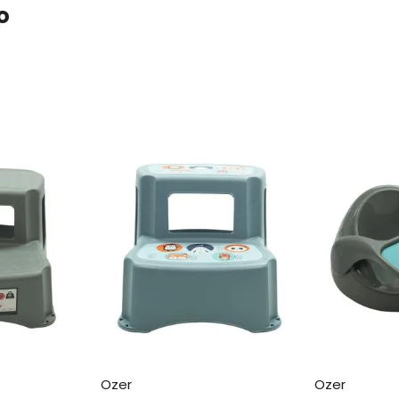
o
ozer
ozer