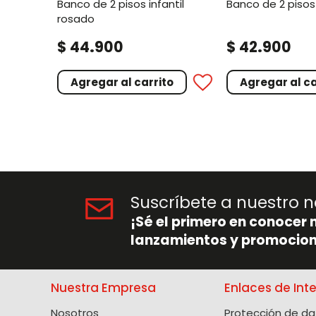
banco de 2 pisos infantil
banco de 2 pisos
rosado
.
.
$
44
900
$
42
900
Agregar al carrito
Agregar al ca
Suscríbete a nuestro n
¡Sé el primero en conocer 
lanzamientos y promocion
Nuestra Empresa
Enlaces de Int
Nosotros
Protección de da