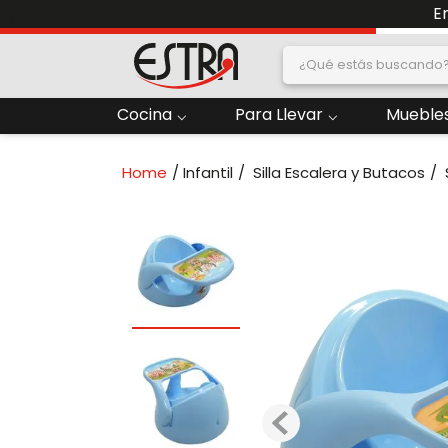
E
¿Qué estás buscand
dos
Cocina
Para Llevar
Muebles
2
.
Nevera
Infantil
Silla Escalera y Butacos
oras
4
.
Papelera
6
.
Congelacion
ado
8
.
Contenedor
10
.
Locker