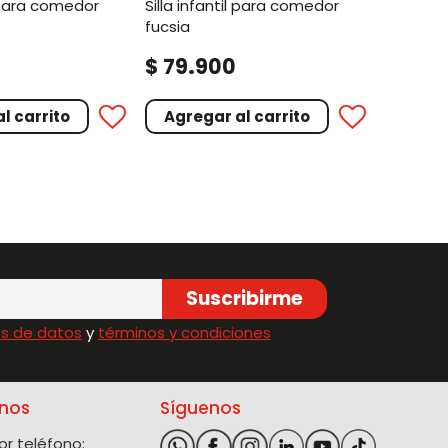
silla infantil para comedor
fucsia
.
$
79
900
l carrito
Agregar al carrito
Suscribirme
s de datos
y
términos y condiciones
nos
Síguenos
r teléfono: