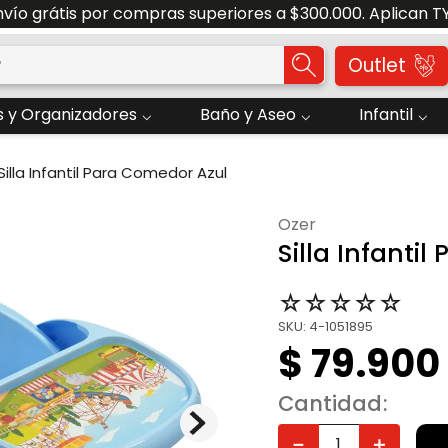
nvío grátis por compras superiores a $300.000. Aplican T
o?
Outlet
 y Organizadores
Baño y Aseo
Infantil
Silla Infantil Para Comedor Azul
ozer
Silla Infanti
☆
☆
☆
☆
☆
SKU
:
4-1051895
$
79
.
900
Cantidad
－
＋