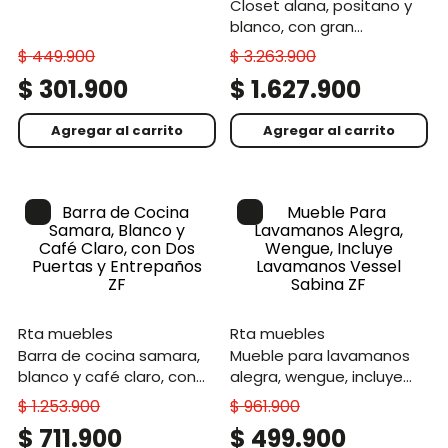
closet alana, positano y
blanco, con gran
capacidad de
$
449
.
900
$
3
.
263
.
900
almacenamiento
$
301
.
900
$
1
.
627
.
900
Agregar al carrito
Agregar al carrito
rta muebles
rta muebles
barra de cocina samara,
mueble para lavamanos
blanco y café claro, con
alegra, wengue, incluye
dos puertas y entrepaños
lavamanos vessel sabina
$
1
.
253
.
900
$
961
.
900
zf
zf
$
711
.
900
$
499
.
900