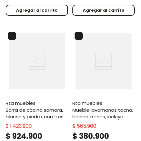
Agregar al carrito
Agregar al carrito
rta muebles
rta muebles
barra de cocina samara,
mueble lavamanos tacna,
blanco y piedra, con tres
blanco kronos, incluye
entrepaños zf
lavamanos vassel sabina
$
1
.
423
.
900
$
565
.
900
zf
$
924
.
900
$
380
.
900