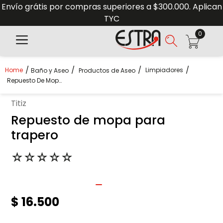
Envío grátis por compras superiores a $300.000. Aplican
TYC
0
Limpiadores
Baño y Aseo
Productos de Aseo
Repuesto De Mopa Para Trapero
titiz
Repuesto de mopa para
trapero
☆
☆
☆
☆
☆
$
16
.
500