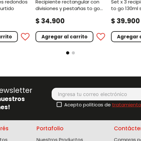
recipiente rectangular con
set x 3 recipientes redondos
urtido
divisiones y pestañas to go
to go 130ml 
975ml
.
.
$
34
900
$
39
900
rrito
Agregar al carrito
Agregar a
ewsletter
nuestros
Acepto políticas de
tratamiento
es!
erés
Portafolio
Contácte
tos
Nuestros Productos
Compras po