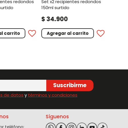
set x2 recipientes redondos
surtido
150ml surtido
.
.
$
34
900
$
14
9
l carrito
Agregar al carrito
Agreg
Suscribirme
s de datos
y
términos y condiciones
nos
Síguenos
r teléfono: