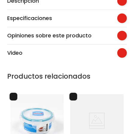
Descripción
Especificaciones
Opiniones sobre este producto
Video
Productos relacionados
lo
recipiente plastico
n
re
tr