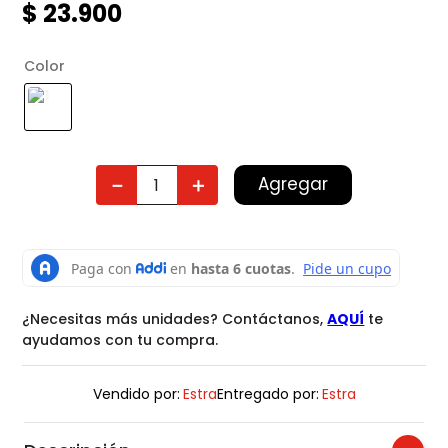
$
23
.
900
Color
Agregar
－
＋
¿Necesitas más unidades? Contáctanos,
AQUÍ
te
ayudamos con tu compra.
Vendido por:
Estra
Entregado por:
Estra