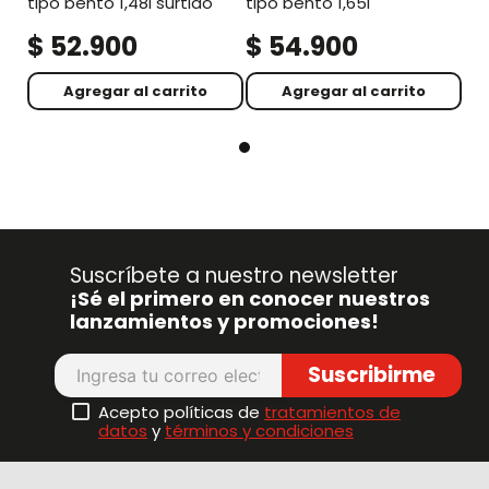
tipo bento 1,48l surtido
tipo bento 1,65l
$
52
.
900
$
54
.
900
Agregar al carrito
Agregar al carrito
Suscríbete a nuestro newsletter
¡Sé el primero en conocer nuestros
lanzamientos y promociones!
Suscribirme
Acepto políticas de
tratamientos de
datos
y
términos y condiciones