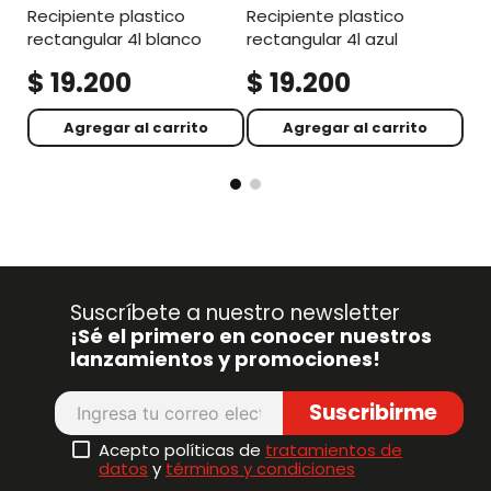
recipiente plastico
recipiente plastico
rectangular 4l blanco
rectangular 4l azul
$
19
.
200
$
19
.
200
$
Agregar al carrito
Agregar al carrito
Suscríbete a nuestro newsletter
¡Sé el primero en conocer nuestros
lanzamientos y promociones!
Suscribirme
Acepto políticas de
tratamientos de
datos
y
términos y condiciones