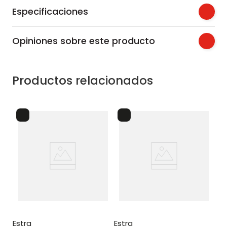
Especificaciones
Opiniones sobre este producto
Productos relacionados
lo
recipiente plastico para
ce
3.9
estra
estra