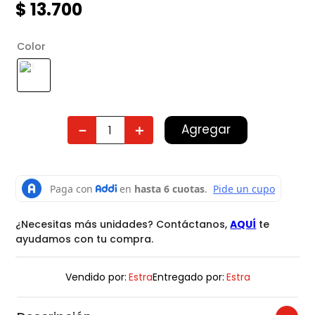
$
13
.
700
Color
Agregar
－
＋
¿Necesitas más unidades? Contáctanos,
AQUÍ
te
ayudamos con tu compra.
Vendido por:
Estra
Entregado por:
Estra