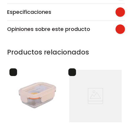
Especificaciones
Opiniones sobre este producto
Productos relacionados
lo
recipiente de vidrio
o
cu
hu