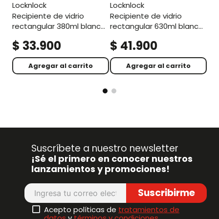
locknlock
locknlock
recipiente de vidrio
recipiente de vidrio
rectangular 380ml blanco
rectangular 630ml blanco
hueso
hueso
$
33
.
900
$
41
.
900
$
Agregar al carrito
Agregar al carrito
Suscríbete a nuestro newsletter
¡Sé el primero en conocer nuestros
lanzamientos y promociones!
Suscribirme
Acepto políticas de
tratamientos de
datos
y
términos y condiciones