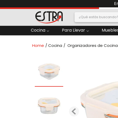
E
¿Qué estás buscand
dos
Cocina
Para Llevar
Muebles
2
.
Nevera
Cocina
Organizadores de Cocina
oras
4
.
Papelera
6
.
Termo
ado
8
.
Contenedor
10
.
Locker