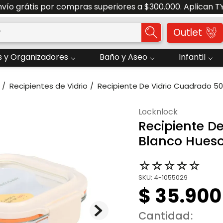
nvío grátis por compras superiores a $300.000. Aplican T
o?
Outlet
 y Organizadores
Baño y Aseo
Infantil
Recipientes de Vidrio
Recipiente De Vidrio Cuadrado 5
locknlock
Recipiente D
Blanco Hues
☆
☆
☆
☆
☆
SKU
:
4-1055029
$
35
.
900
Cantidad