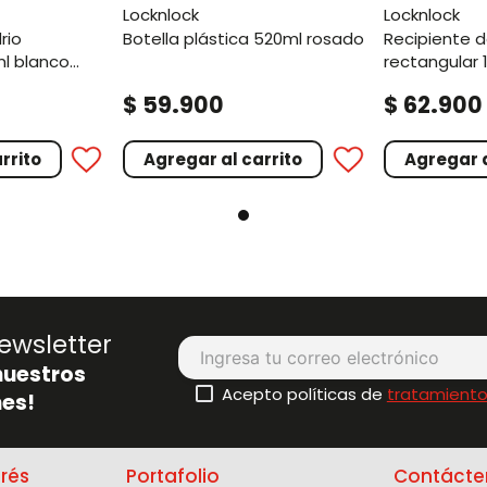
locknlock
locknlock
botella plástica 520ml rosado
recipiente de vidrio
ml blanco
rectangular 
hueso
.
.
$
59
900
$
62
900
rrito
Agregar al carrito
Agregar a
ewsletter
nuestros
Acepto políticas de
tratamiento
es!
erés
Portafolio
Contácte