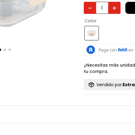
－
＋
Color
¿Necesitas más unida
tu compra.
Vendido por:
Estra