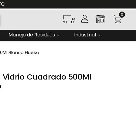
YC
0
Manejo de Residuos
Industrial
00Ml Blanco Hueso
e Vidrio Cuadrado 500Ml
o