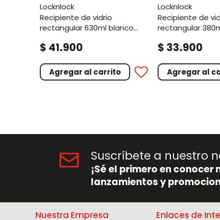
locknlock
locknlock
recipiente de vidrio
recipiente de vidrio
rectangular 630ml blanco
rectangular 380
hueso
hueso
.
.
$
41
900
$
33
900
Agregar al carrito
Agregar al ca
Suscríbete a nuestro n
¡Sé el primero en conocer 
lanzamientos y promocion
Nuestra Empresa
Enlaces de Int