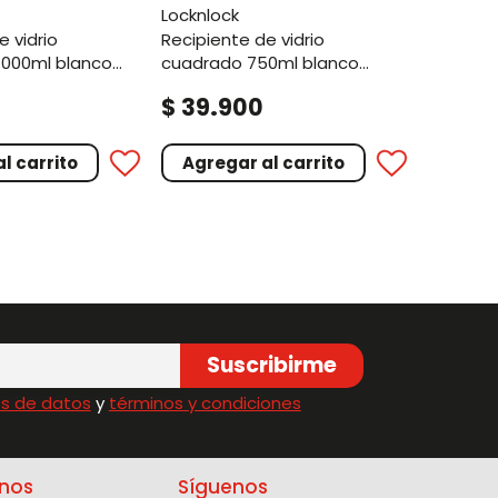
locknlock
recipiente de vidrio
1000ml blanco
cuadrado 750ml blanco
hueso
.
$
39
900
l carrito
Agregar al carrito
Suscribirme
s de datos
y
términos y condiciones
nos
Síguenos