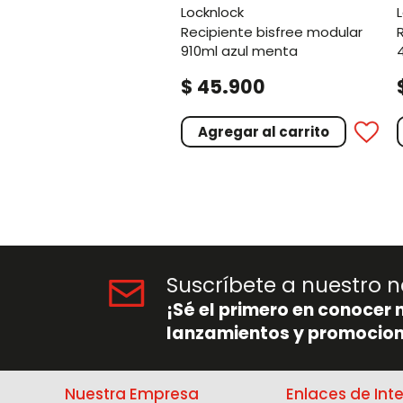
locknlock
recipiente bisfree modular
recipiente bisfree m
910ml azul menta
.
$
45
900
Agregar al carrito
Suscríbete a nuestro n
¡Sé el primero en conocer 
lanzamientos y promocion
Nuestra Empresa
Enlaces de Int