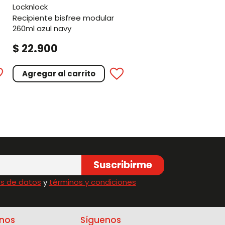
locknlock
recipiente bisfree modular
260ml azul navy
.
$
22
900
Agregar al carrito
Suscribirme
s de datos
y
términos y condiciones
nos
Síguenos