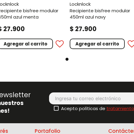
locknlock
locknlock
odular
recipiente bisfree modular
450ml azul menta
450ml azul navy
.
.
$
27
900
$
27
900
Agregar al carrito
Agregar al carrito
ewsletter
nuestros
Acepto políticas de
tratamiento
es!
erés
Portafolio
Contácte