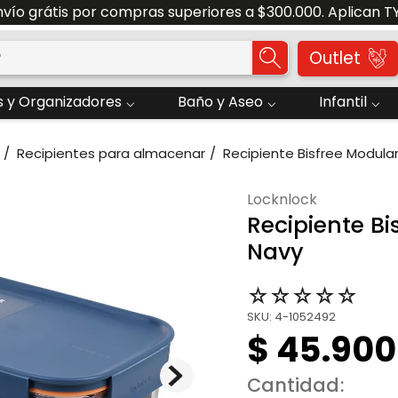
nvío grátis por compras superiores a $300.000. Aplican T
o?
Outlet
 y Organizadores
Baño y Aseo
Infantil
Recipientes para almacenar
Recipiente Bisfree Modular
locknlock
Recipiente Bi
Navy
☆
☆
☆
☆
☆
SKU
:
4-1052492
$
45
.
900
Cantidad