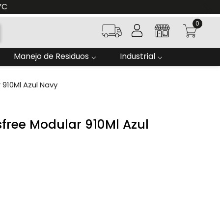
YC
0
Manejo de Residuos
Industrial
 910Ml Azul Navy
sfree Modular 910Ml Azul