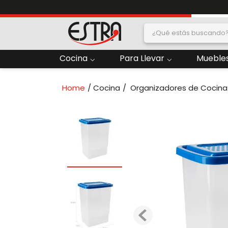
¿Qué estás buscand
dos
Cocina
Para Llevar
Muebles
2
.
Nevera
Cocina
Organizadores de Cocina
oras
4
.
Papelera
6
.
Termo
ado
8
.
Contenedor
10
.
Locker