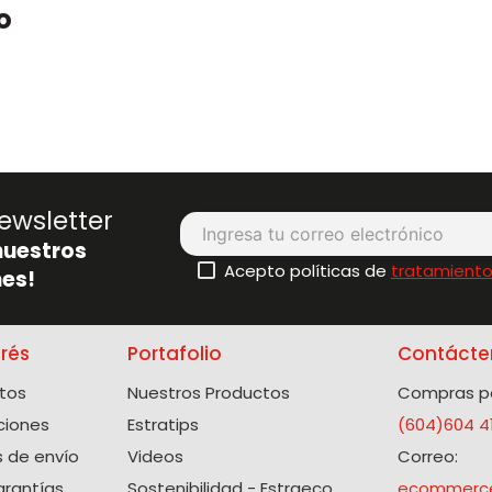
o
ewsletter
nuestros
Acepto políticas de
tratamiento
es!
erés
Portafolio
Contácte
tos
Nuestros Productos
Compras po
ciones
Estratips
(604)604 4
 de envío
Videos
Correo:
arantías
Sostenibilidad - Estraeco
ecommerce