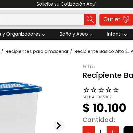
Solicite su Cotización Aquí
o?
Outlet
 y Organizadores
Baño y Aseo
Infantil
Recipientes para almacenar
Recipiente Basico Alto 2L A
estra
Recipiente Ba
☆
☆
☆
☆
☆
SKU
:
4-1036307
$
10
.
100
Cantidad
－
＋