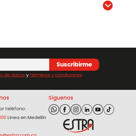
Suscribirme
s de datos
y
términos y condiciones
nos
Síguenos
r teléfono:
100
Línea en Medellín
@estra.com.co